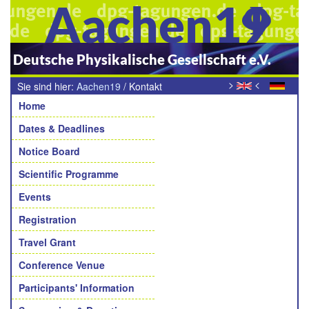
Aachen19
Deutsche Physikalische Gesellschaft e.V.
>
<
Sie sind hier:
Aachen19
/
Kontakt
Navigation
Home
Dates & Deadlines
Notice Board
Scientific Programme
Events
Registration
Travel Grant
Conference Venue
Participants' Information